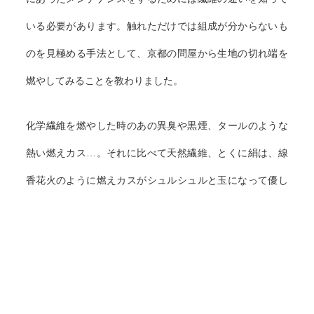
いる必要があります。触れただけでは組成が分からないも
のを見極める手法として、京都の問屋から生地の切れ端を
燃やしてみることを教わりました。
化学繊維を燃やした時のあの異臭や黒煙、タールのような
熱い燃えカス…。それに比べて天然繊維、とくに絹は、線
香花火のように燃えカスがシュルシュルと玉になって優し
く燃え、その燃えカスは、すぐに触っても熱くなく、上品
にシャラリと壊れて落ちるのです。立ちのぼるグレーの煙
は香しいものです。
やはり大切な人を最後に見送るための装束は、上質な天然