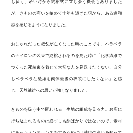
も多く、若い時から納棺式に立ち会う機会もありました
が、きものの商いを始めて十年も過ぎた頃から、ある違和
感を感じるようになりました。
おしゃれだった叔父が亡くなった時のことです。ペラペラ
のナイロンの装束で納棺されるのを見た時に「化学繊維で
つくった死装束を着せて大切な人を見送りたくない、自分
もペラペラな繊維を肉体最後の衣装にしたくない」と感
じ、天然繊維への思いが強くなりました。
きものを扱う中で問われる、生地の組成を見る力。お店に
持ち込まれるものは必ずしも絹ばかりではないので、素材
にあったメンテナンスをするためには繊維の違いを知って