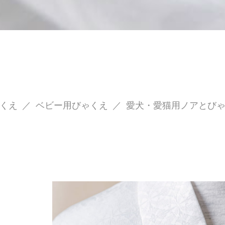
くえ
／
ベビー用びゃくえ
／
愛犬・愛猫用ノアとび